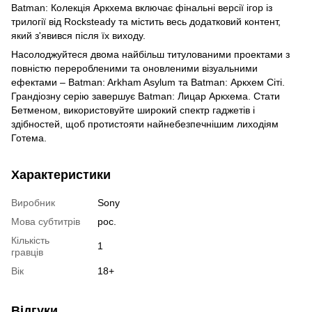
Batman: Колекція Аркхема включає фінальні версії ігор із
трилогії від Rocksteady та містить весь додатковий контент,
який з'явився після їх виходу.
Насолоджуйтеся двома найбільш титулованими проектами з
повністю переробленими та оновленими візуальними
ефектами – Batman: Arkham Asylum та Batman: Аркхем Сіті.
Грандіозну серію завершує Batman: Лицар Аркхема. Стати
Бетменом, використовуйте широкий спектр гаджетів і
здібностей, щоб протистояти найнебезпечнішим лиходіям
Готема.
Характеристики
Виробник
Sony
Мова субтитрів
рос.
Кількість
1
гравців
Вік
18+
Відгуки