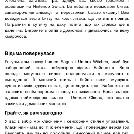
Улюблена багатьма гра, здивує вас своєю графікою і
ефектами на Nintendo Switch. Ви побачите неймовірні битви,
запаморочливі анімації та перестрілки, багато екшену! Вам
доведеться вести битву на крилі літака, що летить в повітрі.
Потрапити в сутичку на даху потяга, що так стрімко їде в
далечінь. Виграйте в битві з драконом, піднімаючись на вежу
хмарочоса.
Відьма повернулася
Результатом союзу Lumen Sages і Umbra Witches, який був
заборонений, стала неймовірна відьма Байонетта. Вона
володіє могутньою силою подорожувати з минулого в
сьогодення. Її магічний стиль і бойові сили змушують
супротивників відчувати жах, що холодить кров. Байонетта не
залишить своїм ворогам і шансу на виживання. Вона володіє
однією неймовірною силою - Umbran Climax, яка здатна
закликати демонічних монстрів.
Грайте, як вам завгодно
У вас є вибір між класичним і сенсорним стилем управління.
Класичний - має всі ті ж елементи, що і попередня версія гри
Bayonetta, яку так всі полюбили. Сенсорний підійде для тих,