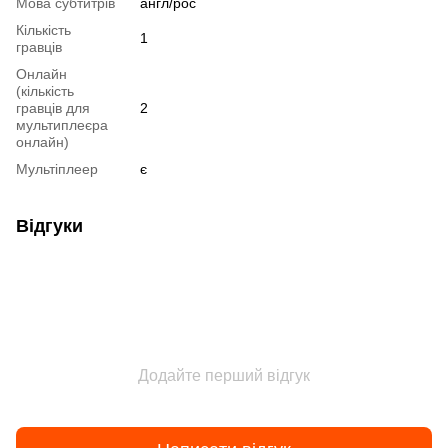
Мова субтитрів
англ/рос
Кількість
1
гравців
Онлайн
(кількість
гравців для
2
мультиплеєра
онлайн)
Мультіплеер
є
Відгуки
Додайте перший відгук