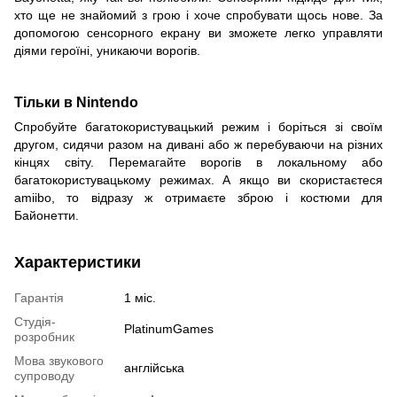
хто ще не знайомий з грою і хоче спробувати щось нове. За
допомогою сенсорного екрану ви зможете легко управляти
діями героїні, уникаючи ворогів.
Тільки в Nintendo
Спробуйте багатокористувацький режим і боріться зі своїм
другом, сидячи разом на дивані або ж перебуваючи на різних
кінцях світу. Перемагайте ворогів в локальному або
багатокористувацькому режимах. А якщо ви скористаєтеся
amiibo, то відразу ж отримаєте зброю і костюми для
Байонетти.
Характеристики
Гарантія
1 міс.
Студія-
PlatinumGames
розробник
Мова звукового
англійська
супроводу