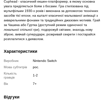
Cuphead - класичний екшен-платформер, в якому основна
увага приділяється боям з босами. Гра стилізована під
мультфільми 1930-х років і виконана за допомогою технічних
засобів тієї епохи, на кшталт класичної мальованої анімації з
акварельними фонами та традиційних джазових мотивів. Грай
за Чашека або Гуртка (доступний режим одиночної та
локальної спільної гри), подорожуй світами, знаходь нову
зброю, вивчай суперудари, розкривай секрети і постарайся
розплатитися з дияволом.
Характеристики
Виробник
Nintendo Switch
Мова субтитрів
рос.
Кількість
1-2
гравців
Вік
7+
Відгуки