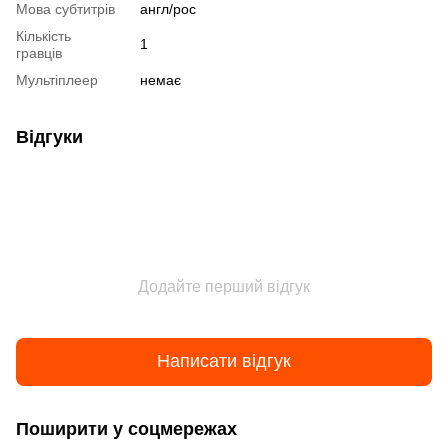
Мова субтитрів
англ/рос
Кількість
1
гравців
Мультіплеер
немає
Відгуки
Додайте перший відгук
Написати відгук
Поширити у соцмережах