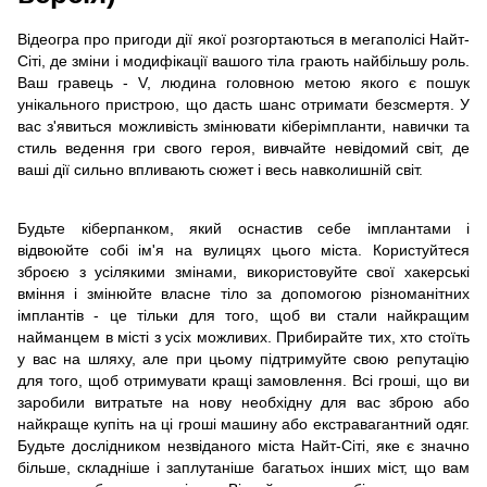
Відеогра про пригоди дії якої розгортаються в мегаполісі Найт-
Сіті, де зміни і модифікації вашого тіла грають найбільшу роль.
Ваш гравець - V, людина головною метою якого є пошук
унікального пристрою, що дасть шанс отримати безсмертя. У
вас з'явиться можливість змінювати кіберімпланти, навички та
стиль ведення гри свого героя, вивчайте невідомий світ, де
ваші дії сильно впливають сюжет і весь навколишній світ.
Будьте кіберпанком, який оснастив себе імплантами і
відвоюйте собі ім'я на вулицях цього міста. Користуйтеся
зброєю з усілякими змінами, використовуйте свої хакерські
вміння і змінюйте власне тіло за допомогою різноманітних
імплантів - це тільки для того, щоб ви стали найкращим
найманцем в місті з усіх можливих. Прибирайте тих, хто стоїть
у вас на шляху, але при цьому підтримуйте свою репутацію
для того, щоб отримувати кращі замовлення. Всі гроші, що ви
заробили витратьте на нову необхідну для вас зброю або
найкраще купіть на ці гроші машину або екстравагантний одяг.
Будьте дослідником незвіданого міста Найт-Сіті, яке є значно
більше, складніше і заплутаніше багатьох інших міст, що вам