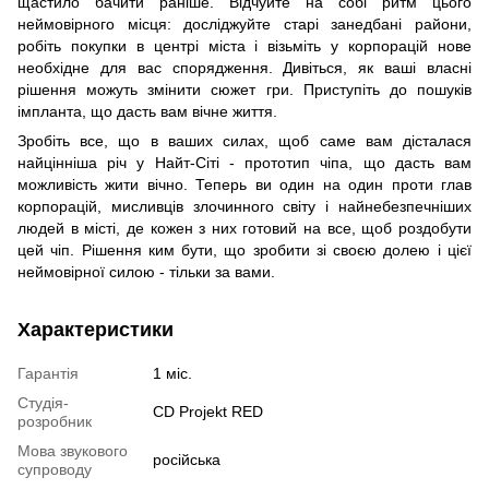
щастило бачити раніше. Відчуйте на собі ритм цього
неймовірного місця: досліджуйте старі занедбані райони,
робіть покупки в центрі міста і візьміть у корпорацій нове
необхідне для вас спорядження. Дивіться, як ваші власні
рішення можуть змінити сюжет гри. Приступіть до пошуків
імпланта, що дасть вам вічне життя.
Зробіть все, що в ваших силах, щоб саме вам дісталася
найцінніша річ у Найт-Сіті - прототип чіпа, що дасть вам
можливість жити вічно. Теперь ви один на один проти глав
корпорацій, мисливців злочинного світу і найнебезпечніших
людей в місті, де кожен з них готовий на все, щоб роздобути
цей чіп. Рішення ким бути, що зробити зі своєю долею і цієї
неймовірної силою - тільки за вами.
Характеристики
Гарантія
1 міс.
Студія-
CD Projekt RED
розробник
Мова звукового
російська
супроводу