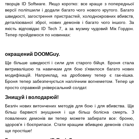
творців ID Software. Якщо коротко: все краще з попередньої
версії поліпшили і додали багато чого нового крутого. Багато
швидкості, загострення пристрастей, холоднокровних вбивств,
деталізованої зброї, нових демонів і багато чого іншого. За
якість відповідає ID Tech 7, а за музику чудовий Мік Гордон.
Тепер пройдемося по новинках:
окращений DOOMGuy.
Ще більше швидкості і сили для старого бійця. Броня стала
витривалішою та навичкам для бою з'явилося багато нових
модифікацій. Наприклад, на дробовику тепер є гак-кішка.
Броня тепер забезпечується наплічним вогнеметом. Тепер це
просто справжній універсальний солдат.
Знищуй і володарюй!
Безліч нових витончених методів для бою і для вбивства. Ще
більш барвисті знущання і ще більш болісна смерть. З
повалених демонів ви тепер можете забирати все: броню,
здоров'я і боєприпаси. Стати кращим вбивцею демонів стало
ще простіше!