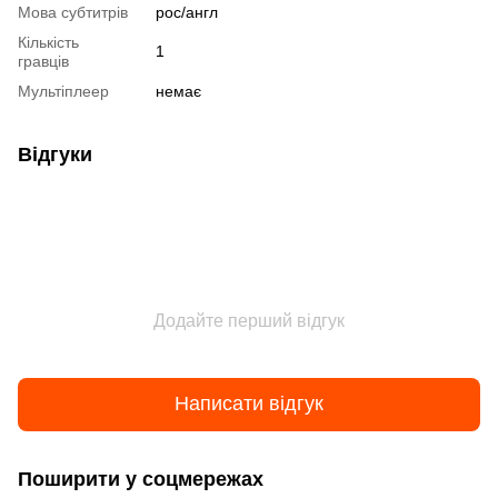
Мова субтитрів
рос/англ
Кількість
1
гравців
Мультіплеер
немає
Відгуки
Додайте перший відгук
Написати відгук
Поширити у соцмережах