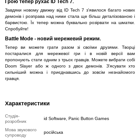
Грою тепер рухає ID Tech 7.
Завдяки новому движку від ID Tech 7 з'явилося багато нових
демонів і розправа над ними стала ще більш деталізованою і
барвистою. Їх тепер можна буквально розірвати на шматки.
Спробуйте!
Battle Mode - новий мережевий режим.
Тепер ви можете грати разом зі своїми друзями. Творці
постаралися для мережевої гри і в новій версії вам
пропонують стати одним з трьох гравців. Можете вибрати собі
Doom Slayer або ж одного з двох демонів. З'ясувати хто
сильніший можна і приєднавшись до зовсім незнайомого
гравця.
Характеристики
Студія-
id Software, Panic Button Games
розробник
Мова звукового
російська
супроводу