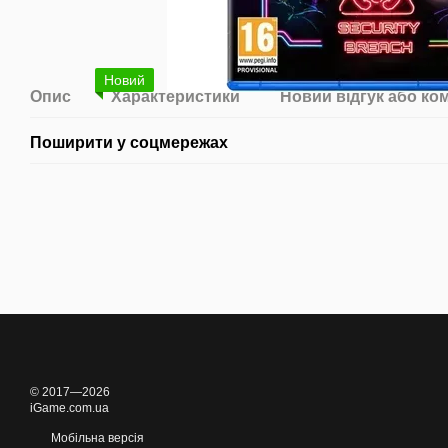
Новий
Опис
Характеристики
Новий відгук або ко
Поширити у соцмережах
© 2017—2026
iGame.com.ua
Мобільна версія