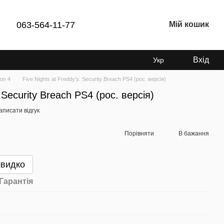
063-564-11-77
Мій кошик
Вхід
Укр
ion 4
Five Nights at Freddy’s: Security Breach PS4 (рос. версія)
: Security Breach PS4 (рос. версія)
аписати відгук
Порівняти
В бажання
швидко
Гарантія