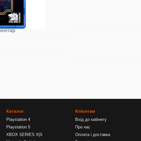
ментар
Каталог
Клієнтам
Playstation 4
Вхід до кабінету
Playstation 5
Про нас
XBOX SERIES X|S
Оплата і доставка