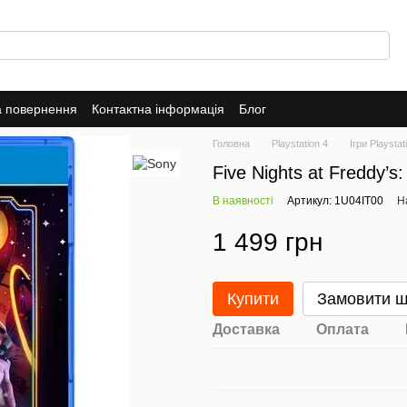
а повернення
Контактна інформація
Блог
Головна
Playstation 4
Ігри Playstat
Five Nights at Freddy’s
В наявності
Артикул: 1U04IT00
Н
1 499 грн
Купити
Замовити 
Доставка
Оплата