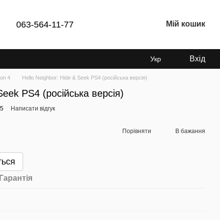
063-564-11-77
Мій кошик
Вхід
Укр
ion 4
Hello Neighbor: Hide & Seek PS4 (російська версія)
 Seek PS4 (російська версія)
25
Написати відгук
Порівняти
В бажання
ться
Гарантія