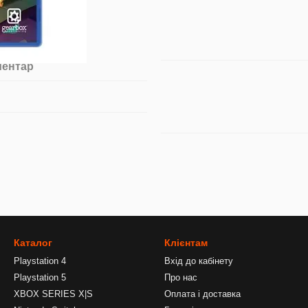
ментар
Каталог
Клієнтам
Playstation 4
Вхід до кабінету
Playstation 5
Про нас
XBOX SERIES X|S
Оплата і доставка