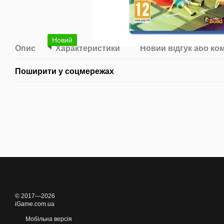
Новий
Опис
Характеристики
Новий відгук або ко
Поширити у соцмережах
© 2017—2026
iGame.com.ua
Мобільна версія