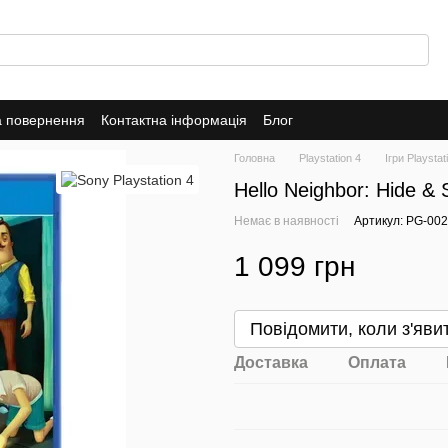
а повернення
Контактна інформація
Блог
Головна
Playstation 4
Ігри Playstat
Hello Neighbor: Hide &
Немає в наявності
Артикул: PG-00
1 099 грн
Повідомити, коли з'яви
Доставка
Оплата