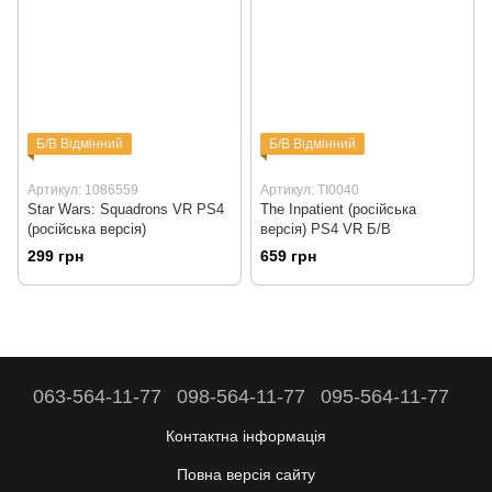
Б/В Відмінний
Б/В Відмінний
Артикул: 1086559
Артикул: TI0040
Star Wars: Squadrons VR PS4
The Inpatient (російська
(російська версія)
версія) PS4 VR Б/В
299 грн
659 грн
063-564-11-77
098-564-11-77
095-564-11-77
Контактна інформація
Повна версія сайту