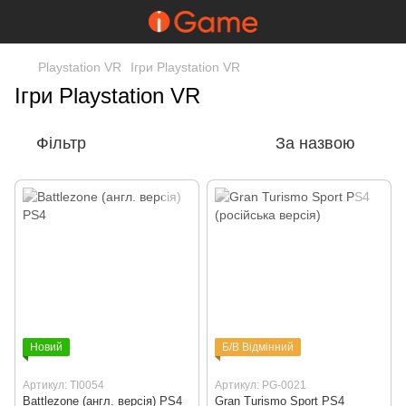
Playstation VR
Ігри Playstation VR
Ігри Playstation VR
Фільтр
За назвою
Новий
Б/В Відмінний
Артикул: TI0054
Артикул: PG-0021
Battlezone (англ. версія) PS4
Gran Turismo Sport PS4