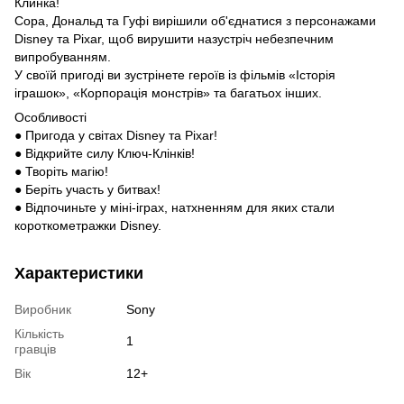
Клинка!
Сора, Дональд та Гуфі вирішили об'єднатися з персонажами
Disney та Pixar, щоб вирушити назустріч небезпечним
випробуванням.
У своїй пригоді ви зустрінете героїв із фільмів «Історія
іграшок», «Корпорація монстрів» та багатьох інших.
Особливості
● Пригода у світах Disney та Pixar!
● Відкрийте силу Ключ-Клінків!
● Творіть магію!
● Беріть участь у битвах!
● Відпочиньте у міні-іграх, натхненням для яких стали
короткометражки Disney.
Характеристики
Виробник
Sony
Кількість
1
гравців
Вік
12+