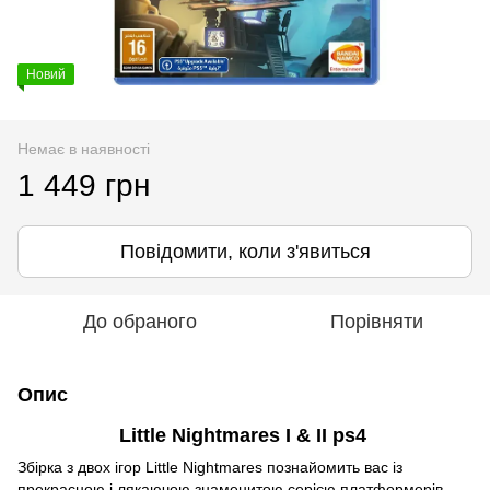
Новий
Немає в наявності
1 449 грн
Повідомити, коли з'явиться
До обраного
Порівняти
Опис
Little Nightmares I & II ps4
Збірка з двох ігор Little Nightmares познайомить вас із
прекрасною і лякаючою знаменитою серією платформерів-