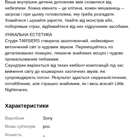
Ваша внутрішня дитина допоможе вам сховатися від
небезпеки. Кожна кімната – це клітина, кожен мешканець –
загроза і при цьому головоломка, яку треба розгадати.
Ховайтеся і шукайте укриття, тікайте від монстрів або,
поборявши страх, відбивайтеся від них підручними засобами.
УНІКАЛЬНА ЕСТЕТИКА
Студія TARSIERS створила захоплюючий, неймовірно
витончений світ із чудовим звуком. Переміщайтесь по
деталізованих локаціях, лякаюче знайомих місцях і чудово
промальованим пейзажам.
Саундтрек варіюється від тихих ембієнт-композицій під час
вивчення світу до кошмарних хаотичних звуків, які
супроводжують погоні. Результат здається сюрреалістичним,
потойбічним, але страшно знайомим, як і весь всесвіт Little
Nightmares.
Характеристики
Виробник
Sony
Мова субтитрів
рос.
Кількість
1