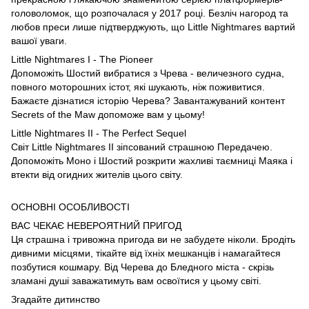
головоломок, що розпочалася у 2017 році. Безліч нагород та
любов преси лише підтверджують, що Little Nightmares вартий
вашої уваги.
Little Nightmares I - The Pioneer
Допоможіть Шостий вибратися з Чрева - величезного судна,
повного моторошних істот, які шукають, ніж поживитися.
Бажаєте дізнатися історію Черева? Завантажуваний контент
Secrets of the Maw допоможе вам у цьому!
Little Nightmares II - The Perfect Sequel
Світ Little Nightmares II зіпсований страшною Передачею.
Допоможіть Моно і Шостий розкрити жахливі таємниці Маяка і
втекти від огидних жителів цього світу.
ОСНОВНІ ОСОБЛИВОСТІ
ВАС ЧЕКАЄ НЕВЕРОЯТНИЙ ПРИГОД
Ця страшна і тривожна пригода ви не забудете ніколи. Бродіть
дивними місцями, тікайте від їхніх мешканців і намагайтеся
позбутися кошмару. Від Черева до Бледного міста - скрізь
зламані душі заважатимуть вам освоїтися у цьому світі.
Згадайте дитинство