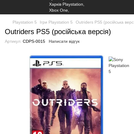
Playstation 5
Ігри Playstation 5
Outriders PS5 (російська верс
Outriders PS5 (російська версія)
Артикул:
CDPS-0015
Написати відгук