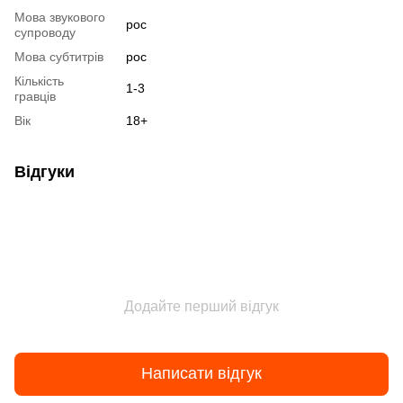
Мова звукового
рос
супроводу
Мова субтитрів
рос
Кількість
1-3
гравців
Вік
18+
Відгуки
Додайте перший відгук
Написати відгук