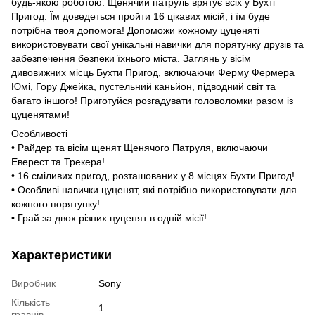
будь-якою роботою. Щенячий патруль врятує всіх у Бухті
Пригод. Їм доведеться пройти 16 цікавих місій, і їм буде
потрібна твоя допомога! Допоможи кожному цуценяті
використовувати свої унікальні навички для порятунку друзів та
забезпечення безпеки їхнього міста. Заглянь у вісім
дивовижних місць Бухти Пригод, включаючи Ферму Фермера
Юмі, Гору Джейка, пустельний каньйон, підводний світ та
багато іншого! Приготуйся розгадувати головоломки разом із
цуценятами!
Особливості
• Райдер та вісім щенят Щенячого Патруля, включаючи
Еверест та Трекера!
• 16 сміливих пригод, розташованих у 8 місцях Бухти Пригод!
• Особливі навички цуценят, які потрібно використовувати для
кожного порятунку!
• Грай за двох різних цуценят в одній місії!
Характеристики
Виробник
Sony
Кількість
1
гравців