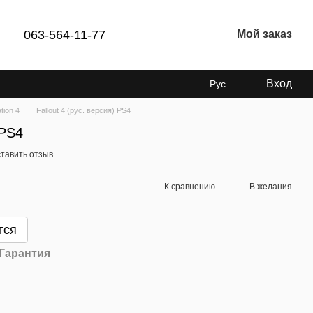
063-564-11-77
Мой заказ
Вход
Рус
tion 4
Fallout 4 (рус. версия) PS4
 PS4
тавить отзыв
К сравнению
В желания
тся
Гарантия