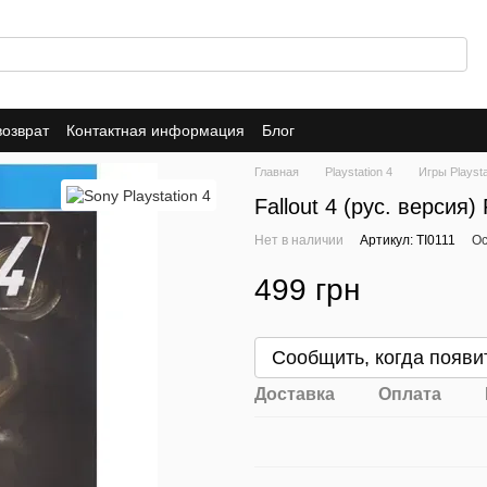
возврат
Контактная информация
Блог
Главная
Playstation 4
Игры Playsta
Fallout 4 (рус. версия)
Нет в наличии
Артикул: TI0111
Ос
499 грн
Сообщить, когда появи
Доставка
Оплата