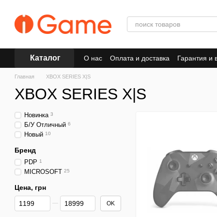
Перейти к основному контенту
Каталог
О нас
Оплата и доставка
Гарантия и 
Главная
XBOX SERIES X|S
XBOX SERIES X|S
Новинка
3
Б/У Отличный
6
Новый
10
Бренд
PDP
1
MICROSOFT
25
Цена, грн
От Цена, грн
До Цена, грн
OK