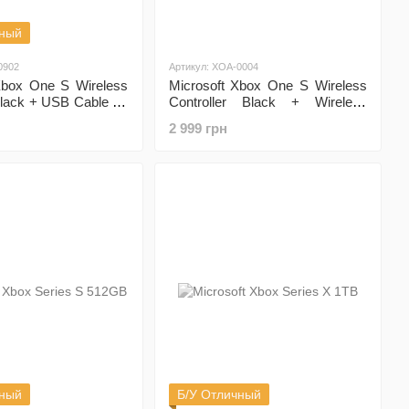
чный
0902
Артикул: XOA-0004
Xbox One S Wireless
Microsoft Xbox One S Wireless
Black + USB Cable for
Controller Black + Wireless
Adapter for Windows
2 999 грн
чный
Б/У Отличный