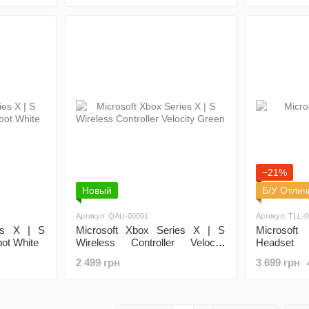
−21%
Новый
Б/У Отли
Артикул: QAU-00091
Артикул: TLL-
ies X | S
Microsoft Xbox Series X | S
Microsof
bot White
Wireless Controller Velocity
Headset
Green
2 499 грн
3 699 грн