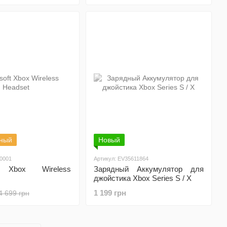
чный
Новый
00001
Артикул: EV35611864
t Xbox Wireless
Зарядный Аккумулятор для
джойстика Xbox Series S / X
1 199 грн
4 699 грн