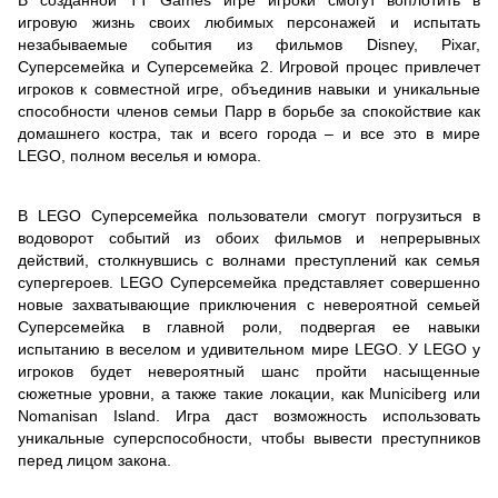
игровую жизнь своих любимых персонажей и испытать
незабываемые события из фильмов Disney, Pixar,
Суперсемейка и Суперсемейка 2. Игровой процес привлечет
игроков к совместной игре, объединив навыки и уникальные
способности членов семьи Парр в борьбе за спокойствие как
домашнего костра, так и всего города – и все это в мире
LEGO, полном веселья и юмора.
В LEGO Суперсемейка пользователи смогут погрузиться в
водоворот событий из обоих фильмов и непрерывных
действий, столкнувшись с волнами преступлений как семья
супергероев. LEGO Суперсемейка представляет совершенно
новые захватывающие приключения с невероятной семьей
Суперсемейка в главной роли, подвергая ее навыки
испытанию в веселом и удивительном мире LEGO. У LEGO у
игроков будет невероятный шанс пройти насыщенные
сюжетные уровни, а также такие локации, как Municiberg или
Nomanisan Island. Игра даст возможность использовать
уникальные суперспособности, чтобы вывести преступников
перед лицом закона.