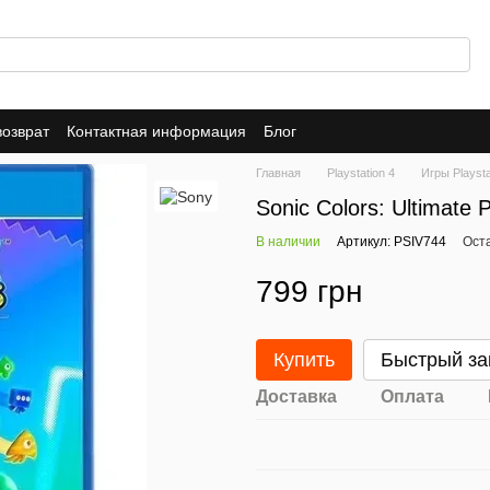
возврат
Контактная информация
Блог
Главная
Playstation 4
Игры Playsta
Sonic Colors: Ultimate
В наличии
Артикул: PSIV744
Ост
799 грн
Купить
Быстрый за
Доставка
Оплата