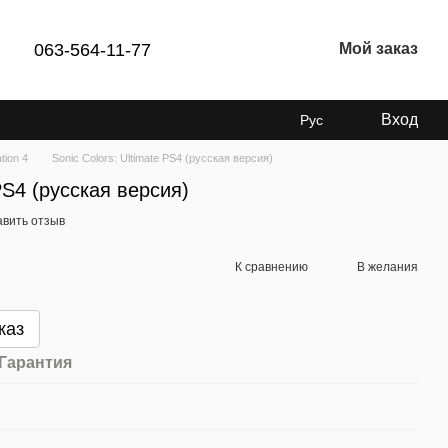
063-564-11-77
Мой заказ
Вход
Рус
tion 4
Sonic Colors: Ultimate PS4 (русская версия)
 PS4 (русская версия)
авить отзыв
К сравнению
В желания
каз
Гарантия