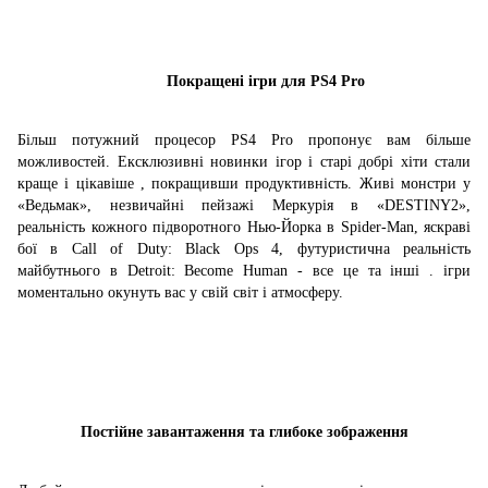
Покращені ігри для PS4 Pro
Більш потужний процесор PS4 Pro пропонує вам більше
можливостей.
Ексклюзивні новинки ігор і старі добрі хіти стали
краще і цікавіше
,
покращивши продуктивність.
Живі монстри у
«Ведьмак», незвичайні пейзажі Меркурія в «DESTINY2»,
реальність кожного підворотного Нью-Йорка в Spider-Man, яскраві
бої в Call of Duty: Black Ops 4, футуристична реальність
майбутнього в Detroit: Become Human - все це та інші .
ігри
моментально окунуть вас у свій світ і атмосферу.
Постійне завантаження та глибоке зображення