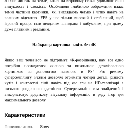
Любой листик на земле, капля на вітровому стеклі удивляют свою
випуклость і схожість.
Особливою глибиною зображення надає
темні частини картинки, які виглядають четько і чітко навіть на
великих відстанях.
FPS у нас тільки високий і стабільний, щоб
ігровий процес став невдалим швидким і вибуховим, при цьому
дуже плавним і реальним.
Найкраща картинка навіть без 4K
Якщо ваш телевізор не підтримує 4K-розрішення, вам все одно
потрібно насладитися якісною та виконаною деталізованою
картинкою
за
допомогою наявного в PS4 Pro режиму
суперсемплінгу.
Режим дозволяє отримати чотири деталі, різкість
кутів і контрастні лінії навіть під час гри на HD-телевізорі з
низькою роздільною здатністю.
Суперсемплінг сам знайдений і
використовує додаткову візуальну інформацію в ряду ігор для
максимального дозволу.
Характеристики
Производитель
Sony