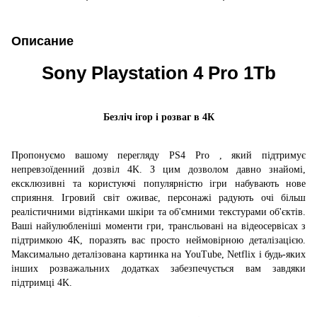
Описание
Sony Playstation 4 Pro 1Tb
Безліч ігор і розваг в 4К
Пропонуємо вашому перегляду PS4 Pro
,
який підтримує
непревзоїденний дозвіл 4K.
З цим дозволом давно знайомі,
ексклюзивні та користуючі популярністю ігри набувають нове
сприяння.
Ігровий світ оживає, персонажі радують очі більш
реалістичними відтінками шкіри та об'ємними текстурами об'єктів.
Ваші найулюбленіші моменти гри, трансльовані на відеосервісах з
підтримкою 4K, поразять вас просто неймовірною деталізацією.
Максимально деталізована картинка на YouTube, Netflix і будь-яких
інших розважальних додатках забезпечується вам завдяки
підтримці 4K.