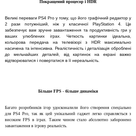
Покращений процесор і HDR
Великі переваги PS4 Pro у тому, що його графічний редактор у
2 рази потужніший, ніж у класичної PlayStation 4. Це
забезпечує вам зручне завантаження та продуктивність гри у
ваших улюблених іграх.
Четкость картинки ідеальна,
кольорова передача на телевізорі з HDR максимально
насичена та інтенсивна.
Реалістичність і деталізація оброблені
до мельчайших деталей, від картинок на екрані важко
відтворюватися і повертатися в її нереальність.
Більше FPS - більше динаміки
Багато розробників ігор удосконалили його створення спеціально
для PS4 Pro, так як цей унікальний гаджет легко справляється з
високим FPS в іграх.
Таким чином стало абсолютно заборонено
завантаження в ігрову реальність.