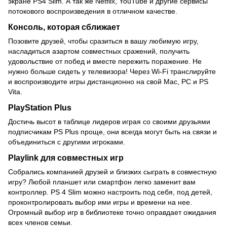
экране PS4 Slim. А так же Netflix, YouTube и другие сервисы
потокового воспроизведения в отличном качестве.
Консоль, которая сближает
Позовите друзей, чтобы сразиться в вашу любимую игру,
насладиться азартом совместных сражений, получить
удовольствие от побед и вместе пережить поражение. Не
нужно больше сидеть у телевизора! Через Wi-Fi транслируйте
и воспроизводите игры дистанционно на свой Mac, PC и PS
Vita.
PlayStation Plus
Достичь высот в таблице лидеров играя со своими друзьями
подписчикам PS Plus проще, они всегда могут быть на связи и
объединиться с другими игроками.
Playlink для совместных игр
Собрались компанией друзей и близких сыграть в совместную
игру? Любой планшет или смартфон легко заменит вам
контроллер. PS 4 Slim можно настроить под себя, под детей,
проконтролировать выбор ими игры и времени на нее.
Огромный выбор игр в библиотеке точно оправдает ожидания
всех членов семьи.