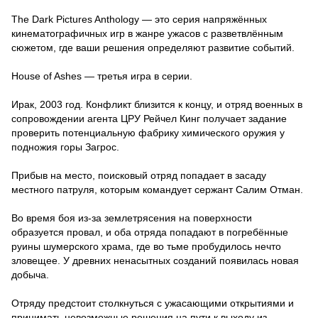
The Dark Pictures Anthology — это серия напряжённых
кинематографичных игр в жанре ужасов с разветвлённым
сюжетом, где ваши решения определяют развитие событий.
House of Ashes — третья игра в серии.
Ирак, 2003 год. Конфликт близится к концу, и отряд военных в
сопровождении агента ЦРУ Рейчел Кинг получает задание
проверить потенциальную фабрику химического оружия у
подножия горы Загрос.
Прибыв на место, поисковый отряд попадает в засаду
местного патруля, которым командует сержант Салим Отман.
Во время боя из-за землетрясения на поверхности
образуется провал, и оба отряда попадают в погребённые
руины шумерского храма, где во тьме пробудилось нечто
зловещее. У древних ненасытных созданий появилась новая
добыча.
Отряду предстоит столкнуться с ужасающими открытиями и
принимать невозможные решения на пути к выходу из