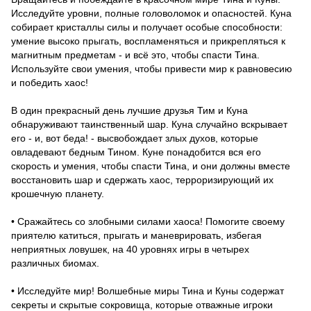
Исследуйте уровни, полные головоломок и опасностей. Куна
собирает кристаллы силы и получает особые способности:
умение высоко прыгать, воспламеняться и прикрепляться к
магнитным предметам - и всё это, чтобы спасти Тина.
Используйте свои умения, чтобы привести мир к равновесию
и победить хаос!
В один прекрасный день лучшие друзья Тим и Куна
обнаруживают таинственный шар. Куна случайно вскрывает
его - и, вот беда! - высвобождает злых духов, которые
овладевают бедным Тином. Куне понадобится вся его
скорость и умения, чтобы спасти Тина, и они должны вместе
восстановить шар и сдержать хаос, терроризирующий их
крошечную планету.
• Сражайтесь со злобными силами хаоса! Помогите своему
приятелю катиться, прыгать и маневрировать, избегая
неприятных ловушек, на 40 уровнях игры в четырех
различных биомах.
• Исследуйте мир! Волшебные миры Тина и Куны содержат
секреты и скрытые сокровища, которые отважные игроки