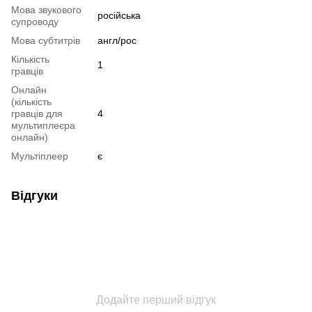
Мова звукового
російська
супроводу
Мова субтитрів
англ/рос
Кількість
1
гравців
Онлайн
(кількість
гравців для
4
мультиплеєра
онлайн)
Мультіплеер
є
Відгуки
Додайте перший відгук