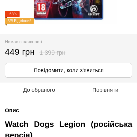
−68%
Б/В Відмінний
Немає в наявності
449 грн
1 399 грн
Повідомити, коли з'явиться
До обраного
Порівняти
Опис
Watch Dogs Legion (російська
версія)