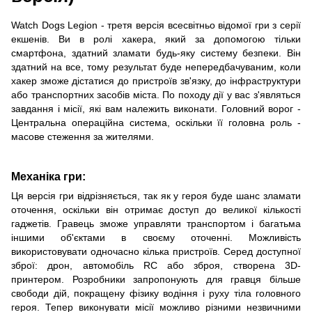
Watch Dogs Legion - третя версія всесвітньо відомої гри з серії
екшенів. Ви в ролі хакера, який за допомогою тільки
смартфона, здатний зламати будь-яку систему безпеки. Він
здатний на все, тому результат буде непередбачуваним, коли
хакер зможе дістатися до пристроїв зв'язку, до інфраструктури
або транспортних засобів міста. По походу дії у вас з'являться
завдання і місії, які вам належить виконати. Головний ворог -
Центральна операційна система, оскільки її головна роль -
масове стеження за жителями.
Механіка гри:
Ця версія гри відрізняється, так як у героя буде шанс зламати
оточення, оскільки він отримає доступ до великої кількості
гаджетів. Гравець зможе управляти транспортом і багатьма
іншими об'єктами в своєму оточенні. Можливість
використовувати одночасно кілька пристроїв. Серед доступної
зброї: дрон, автомобіль RC або зброя, створена 3D-
принтером. Розробники запропонують для гравця більше
свободи дій, покращену фізику водіння і руху тіла головного
героя. Тепер виконувати місії можливо різними незвичними