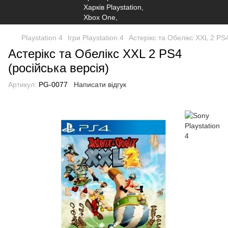
Playstation 4
Ігри Playstation 4
Астерікс та Обелікс XXL 2 PS4
Астерікс та Обелікс XXL 2 PS4
(російська версія)
Артикул:
PG-0077
Написати відгук