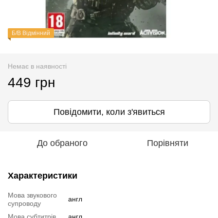
Б/В Відмінний
Немає в наявності
449 грн
Повідомити, коли з'явиться
До обраного
Порівняти
Характеристики
Мова звукового
англ
супроводу
Мова субтитрів
англ