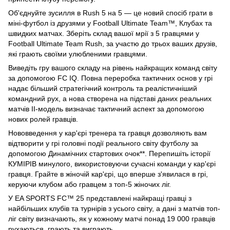
Об'єднуйте зусилля в Rush 5 на 5 — це новий спосіб грати в
міні-футбол із друзями у Football Ultimate Team™, Клубах та
швидких матчах. Зберіть склад вашої мрії з 5 гравцями у
Football Ultimate Team Rush, за участю до трьох ваших друзів,
які грають своїми улюбленими гравцями.
Виведіть гру вашого складу на рівень найкращих команд світу
за допомогою FC IQ. Повна переробка тактичних основ у грі
надає більший стратегічний контроль та реалістичніший
командний рух, а нова створена на підставі даних реальних
матчів ІІ-модель визначає тактичний аспект за допомогою
нових ролей гравців.
Нововведення у кар'єрі тренера та гравця дозволяють вам
відтворити у грі головні події реального світу футболу за
допомогою Динамічних стартових очок**. Перепишіть історії
КУМІРІВ минулого, використовуючи сучасні команди у кар'єрі
гравця. Грайте в жіночій кар'єрі, що вперше з'явилася в грі,
керуючи клубом або гравцем з топ-5 жіночих ліг.
У EA SPORTS FC™ 25 представлені найкращі гравці з
найбільших клубів та турнірів з усього світу, а дані з матчів топ-
ліг світу визначають, як у кожному матчі понад 19 000 гравців
рухаються, грають та виграють.