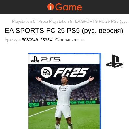
Playstation 5
Игры Playstation 5
EA SPORTS FC 25 PS5 (рус.
EA SPORTS FC 25 PS5 (рус. версия)
Артикул:
5030949125354
Оставить отзыв