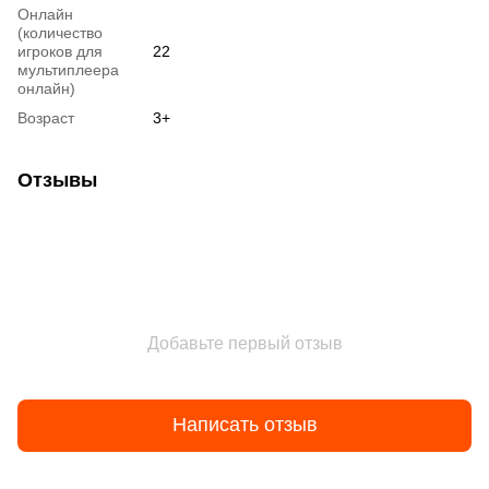
Онлайн
(количество
игроков для
22
мультиплеера
онлайн)
Возраст
3+
Отзывы
Добавьте первый отзыв
Написать отзыв