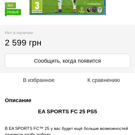
Хит
Новый
Нет в наличии
2 599 грн
Сообщить, когда появится
В избранное
К сравнению
Описание
EA SPORTS FC 25 PS5
В EA SPORTS FC™ 25 у вас будет ещё больше возможностей
принести клубу победу.