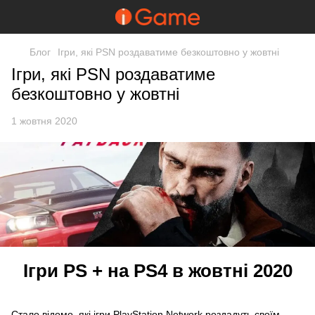
Блог
Ігри, які PSN роздаватиме безкоштовно у жовтні
Ігри, які PSN роздаватиме
безкоштовно у жовтні
1 жовтня 2020
Ігри PS + на PS4 в жовтні 2020
Стало відомо, які ігри PlayStation Network роздадуть своїм