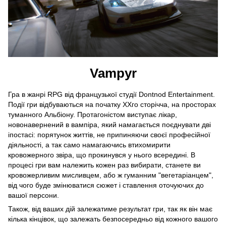
Vampyr
Гра в жанрі RPG від французької студії Dontnod Entertainment.
Події гри відбуваються на початку XXго сторічча, на просторах
туманного Альбіону. Протагоністом виступає лікар,
новонавернений в вампіра, який намагається поєднувати дві
іпостасі: порятунок життів, не припиняючи своєї професійної
діяльності, а так само намагаючись втихомирити
кровожерного звіра, що прокинувся у нього всередині. В
процесі гри вам належить кожен раз вибирати, станете ви
кровожерливим мисливцем, або ж гуманним "вегетаріанцем",
від чого буде змінюватися сюжет і ставлення оточуючих до
вашої персони.
Також, від ваших дій залежатиме результат гри, так як він має
кілька кінцівок, що залежать безпосередньо від кожного вашого