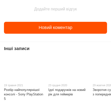
Додайте перший відгук
Новий коментар
Інші записи
19 травня 2021
23 грудня 2020
29 жовтня 202
Розбір найпопулярнішої
Ідеї подарунків на новий
Зворотня су
консолі - Sony PlayStation
рік для геймерів
з попередні
5