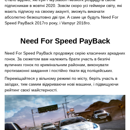
підписникам в жовтні 2020. Зовсім скоро усі геймери світу, які
мають підписку на своєму акаунті, зможуть викачати
абсолютно безкоштовно дві гри. А саме це будуть Need For
Speed ​​PayBack 2017го року, і Vampyr 2018го.
Need For Speed ​​PayBack
Need For Speed ​​PayBack продовжує серію класичних аркадних
гонок. За сюжетом вам належить брати участь в безлічі
вуличних гонок по кримінальним районам, виконувати
протизаконні завдання і постійно тікати від поліцейських.
Переміщайтеся у вільному режимі по місту, беріть участь в
заїздах, тим самим відкриваючи нові машини, і підвищуючи
рейтинг своєї майстерності.