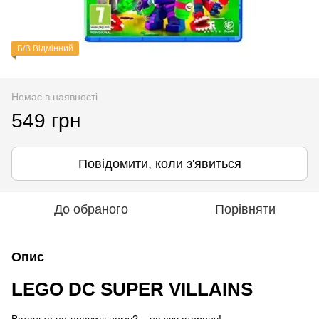
Б/В Відмінний
Немає в наявності
549 грн
Повідомити, коли з'явиться
До обраного
Порівняти
Опис
LEGO DC SUPER VILLAINS
Встаньте по-правильному?... на злу сторону!