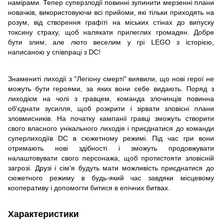
намірами. Тепер суперзлодії повинні зупинити мерзенні плани
новачків, використовуючи всі прийоми, які тільки приходять на
розум, від створення графіті на міських стінах до випуску
токсину страху, щоб налякати прилеглих громадян. Добре
бути злим, але люто веселим у грі LEGO з історією,
написаною у співпраці з DC!
Знамениті лиходії з "Легіону смерті" виявили, що нові герої не
можуть бути героями, за яких вони себе видають. Поряд з
лиходієм на чолі з гравцем, команда злочинців повинна
об'єднати зусилля, щоб розкрити і зірвати зловісні плани
зловмисників. На початку кампанії гравці зможуть створити
свого власного унікального лиходія і приєднатися до команди
суперлиходіїв DC в сюжетному режимі. Під час гри вони
отримають нові здібності і зможуть продовжувати
налаштовувати свого персонажа, щоб протистояти зловісній
загрозі. Друзі і сім'я будуть мати можливість приєднатися до
сюжетного режиму в будь-який час завдяки місцевому
кооперативу і допомогти битися в епічних битвах.
Характеристики