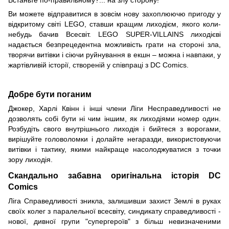
Ви можете відправитися в зовсім нову захоплюючю пригоду у
відкритому світі LEGO, ставши кращим лиходієм, якого коли-
небудь бачив Всесвіт. LEGO SUPER-VILLAINS лиходієві
надається безпрецедентна можливість грати на стороні зла,
творячи витівки і сіючи руйнування в екшн – можна і навпаки, у
жартівливій історії, створеній у співпраці з DC Comics.
Добре бути поганим
Джокер, Харлі Квінн і інші члени Ліги Несправедливості не
дозволять собі бути ні чим іншим, як лиходіями номер один.
Розбудіть свого внутрішнього лиходія і бийтеся з ворогами,
вирішуйте головоломки і долайте негаразди, використовуючи
витівки і тактику, якими найкраще насолоджуватися з точки
зору лиходія.
Скандально забавна оригінальна історія DC
Comics
Ліга Справедливості зникла, залишивши захист Землі в руках
своїх колег з паралельної всесвіту, синдикату справедливості -
нової, дивної групи "супергероїв" з більш невизначеними