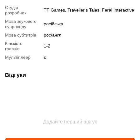
Студія-
TT Games, Traveller's Tales, Feral Interactive
розробник
Мова звукового
російська
супроводу
Мова субтитрів
рос/англ
Кількість
1-2
гравців
Мультіплеер
є
Відгуки
Додайте перший відгук