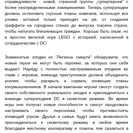
справедливости - новой, странной группы „супергероев” с
более неопределенными намерениями. Теперь суперзлодеи
должны остановить гнусные планы новичков, используя все
уловки, которые только приходят на ум, от создания
граффити на городских стенах до выпуска токсина страха,
чтобы напугать близлежащих граждан. Хорошо быть злым, но
в яростно веселой игре LEGO с историей, написанной в
сотрудничестве с DC!
Знаменитые злодеи из "Легиона смерти" обнаружили, что
новые герои не могут быть героями, за которых они себя
выдают. Наряду с полностью настраиваемым злодеем во
главе с игроком, команда преступников должна объединить
усилия, чтобы раскрыть и сорвать зловещие планы
злоумышленников. В начале кампании игроки смогут создать
своего собственного уникального злодея и присоединиться к
команде суперзлодеев DC в сюжетном режиме. Во время
игры они получат новые способности и смогут продолжать
настраивать своего персонажа, чтобы противостоять
зловещей угрозе. Друзья и семья будут иметь возможность
присоединиться к сюжетному режиму в любое время
благодаря местному кооперативу и помочь тем сразиться в