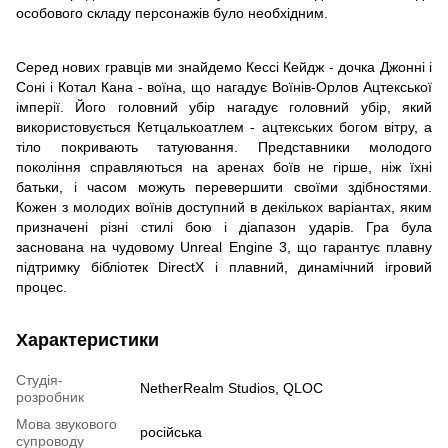
особового складу персонажів було необхідним.
Серед нових гравців ми знайдемо Кессі Кейдж - дочка Джонні і
Соні і Котал Кана - воїна, що нагадує Воїнів-Орлов Ацтекської
імперії. Його головний убір нагадує головний убір, який
використовується Кетцалькоатлем - ацтекських богом вітру, а
тіло покривають татуювання. Представники молодого
покоління справляються на аренах боїв не гірше, ніж їхні
батьки, і часом можуть перевершити своїми здібностями.
Кожен з молодих воїнів доступний в декількох варіантах, яким
призначені різні стилі бою і діапазон ударів. Гра була
заснована на чудовому Unreal Engine 3, що гарантує плавну
підтримку бібліотек DirectX і плавний, динамічний ігровий
процес.
Характеристики
Студія-
NetherRealm Studios, QLOC
розробник
Мова звукового
російська
супроводу