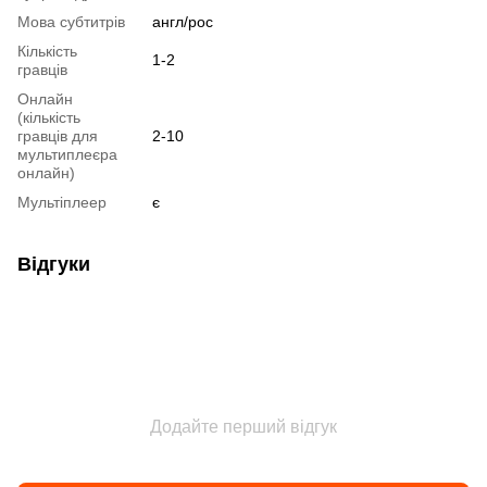
Мова субтитрів
англ/рос
Кількість
1-2
гравців
Онлайн
(кількість
гравців для
2-10
мультиплеєра
онлайн)
Мультіплеер
є
Відгуки
Додайте перший відгук