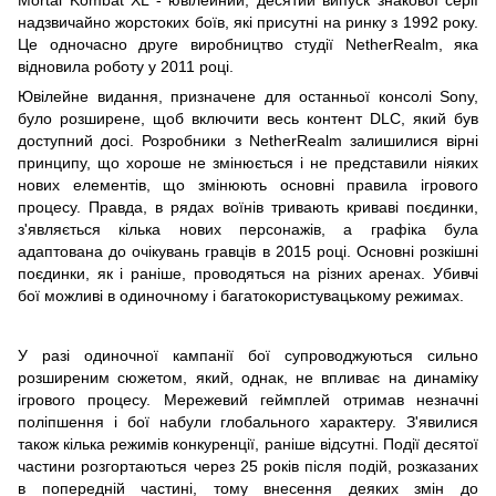
надзвичайно жорстоких боїв, які присутні на ринку з 1992 року.
Це одночасно друге виробництво студії NetherRealm, яка
відновила роботу у 2011 році.
Ювілейне видання, призначене для останньої консолі Sony,
було розширене, щоб включити весь контент DLC, який був
доступний досі. Розробники з NetherRealm залишилися вірні
принципу, що хороше не змінюється і не представили ніяких
нових елементів, що змінюють основні правила ігрового
процесу. Правда, в рядах воїнів тривають криваві поєдинки,
з'являється кілька нових персонажів, а графіка була
адаптована до очікувань гравців в 2015 році. Основні розкішні
поєдинки, як і раніше, проводяться на різних аренах. Убивчі
бої можливі в одиночному і багатокористувацькому режимах.
У разі одиночної кампанії бої супроводжуються сильно
розширеним сюжетом, який, однак, не впливає на динаміку
ігрового процесу. Мережевий геймплей отримав незначні
поліпшення і бої набули глобального характеру. З'явилися
також кілька режимів конкуренції, раніше відсутні. Події десятої
частини розгортаються через 25 років після подій, розказаних
в попередній частині, тому внесення деяких змін до