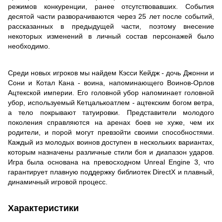
режимов конкуренции, ранее отсутствовавших. События
десятой части разворачиваются через 25 лет после событий,
рассказанных в предыдущей части, поэтому внесение
некоторых изменений в личный состав персонажей было
необходимо.
Среди новых игроков мы найдем Кэсси Кейдж - дочь Джонни и
Сони и Котал Кана - воина, напоминающего Воинов-Орлов
Ацтекской империи. Его головной убор напоминает головной
убор, используемый Кетцалькоатлем - ацтекским богом ветра,
а тело покрывают татуировки. Представители молодого
поколения справляются на аренах боев не хуже, чем их
родители, и порой могут превзойти своими способностями.
Каждый из молодых воинов доступен в нескольких вариантах,
которым назначены различные стили боя и диапазон ударов.
Игра была основана на превосходном Unreal Engine 3, что
гарантирует плавную поддержку библиотек DirectX и плавный,
динамичный игровой процесс.
Характеристики