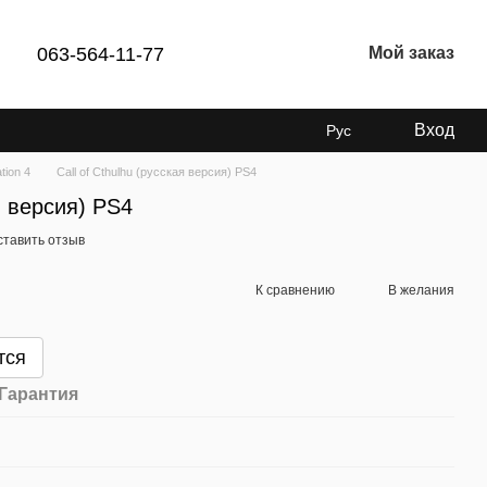
063-564-11-77
Мой заказ
Вход
Рус
tion 4
Call of Cthulhu (русская версия) PS4
ая версия) PS4
ставить отзыв
К сравнению
В желания
тся
Гарантия