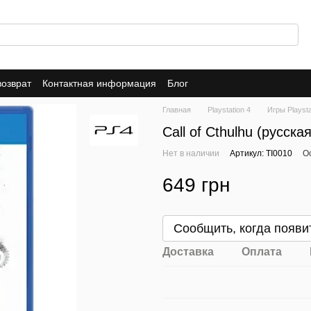
возврат
Контактная информация
Блог
Главная
Playstation 4
Игры Playsta
Call of Cthulhu (русск
Нет в наличии
Артикул: TI0010
О
649 грн
Сообщить, когда появи
Доставка
Оплата