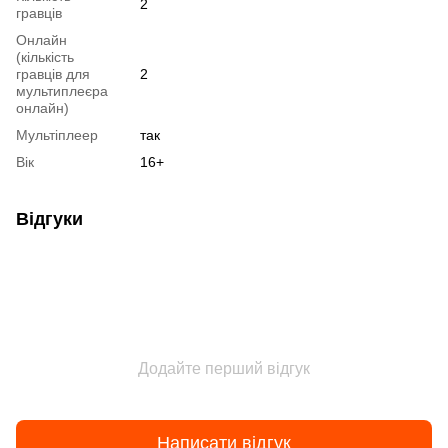
2
гравців
Онлайн
(кількість
гравців для
2
мультиплеєра
онлайн)
Мультіплеер
так
Вік
16+
Відгуки
Додайте перший відгук
Написати відгук