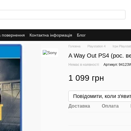
а повернення
Контактна інформація
Блог
Головна
Playstation 4
Ігри Playstat
A Way Out PS4 (рос. ве
Немає в наявності
Артикул: 9412
1 099 грн
Повідомити, коли з'яви
Доставка
Оплата