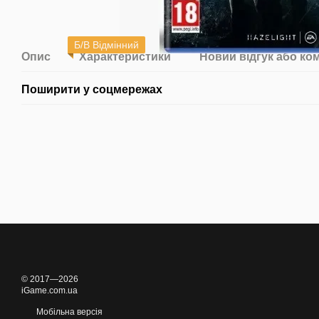
Б/В Відмінний
Опис
Характеристики
Новий відгук або ко
Поширити у соцмережах
© 2017—2026
iGame.com.ua
Мобільна версія