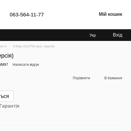
063-564-11-77
Мій кошик
Вхід
Укр
ion 4
A Way Out PS4 (рос. версія)
рсія)
3WM97
Написати відгук
Порівняти
В бажання
ться
Гарантія