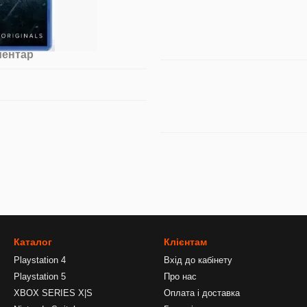
ментар
Каталог
Клієнтам
Playstation 4
Вхід до кабінету
Playstation 5
Про нас
XBOX SERIES X|S
Оплата і доставка